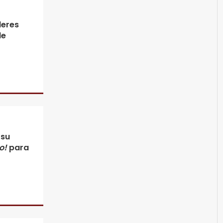
leres
de
 su
o!
para