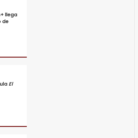
+ llega
o de
cula
El
n