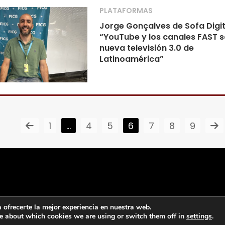
PLATAFORMAS
Jorge Gonçalves de Sofa Digit
“YouTube y los canales FAST s
nueva televisión 3.0 de
Latinoamérica”
1
…
4
5
6
7
8
9
ofrecerte la mejor experiencia en nuestra web.
e about which cookies we are using or switch them off in
settings
.