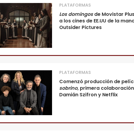
PLATAFORMAS
Los domingos
de Movistar Plus
a los cines de EE.UU de la man
Outsider Pictures
PLATAFORMAS
Comenzó producción de pelí
sobrino
, primera colaboració
Damián Szifron y Netflix