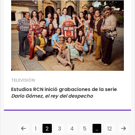
TELEVISIÓN
Estudios RCN inició grabaciones de la serie
Darío Gómez, el rey del despecho
1
2
3
4
5
…
12