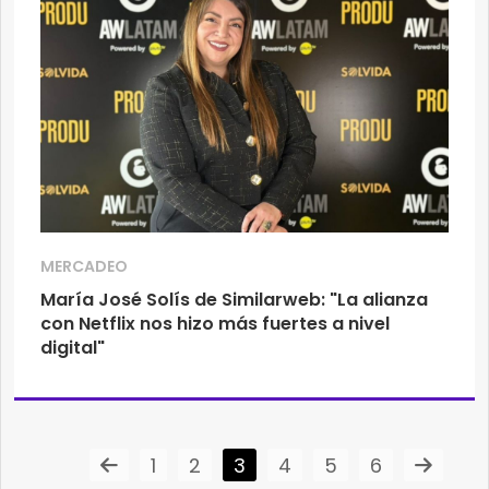
MERCADEO
María José Solís de Similarweb: "La alianza
con Netflix nos hizo más fuertes a nivel
digital"
1
2
3
4
5
6