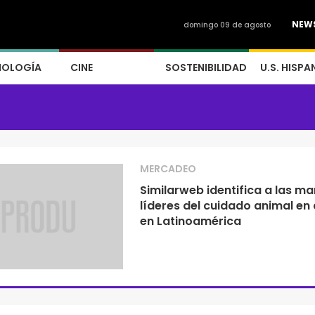
NEW
domingo 09 de agosto
NOLOGÍA
CINE
SOSTENIBILIDAD
U.S. HISPA
MERCADEO
Similarweb identifica a las m
líderes del cuidado animal en 
en Latinoamérica