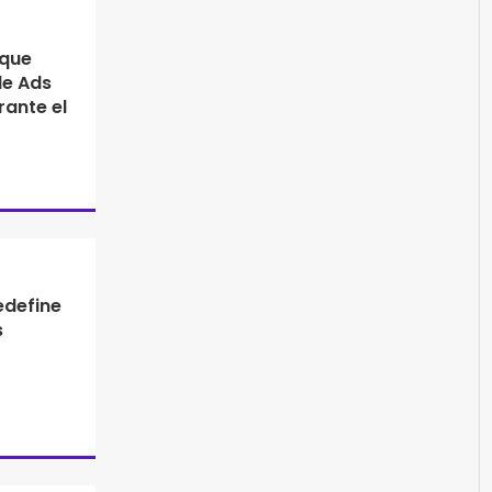
 que
le Ads
rante el
edefine
s