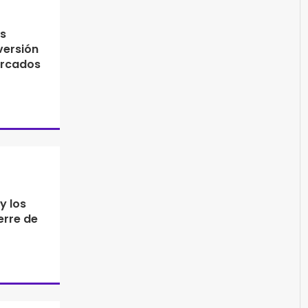
s
nversión
ercados
y los
erre de