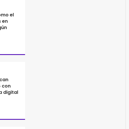
omo el
s en
gún
ican
5 con
 digital