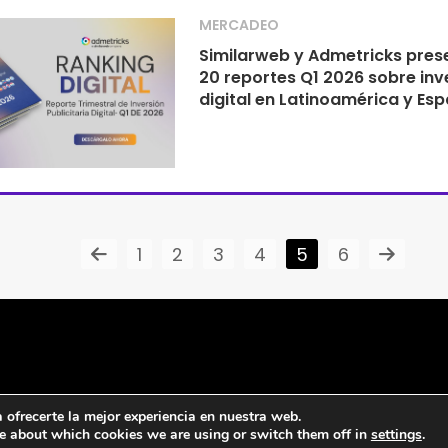
MERCADEO
Similarweb y Admetricks pres
20 reportes Q1 2026 sobre inv
digital en Latinoamérica y Es
1
2
3
4
5
6
ofrecerte la mejor experiencia en nuestra web.
e about which cookies we are using or switch them off in
settings
.