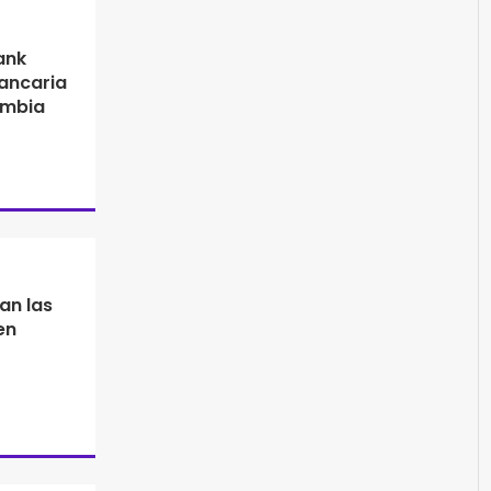
ank
ancaria
lombia
an las
en