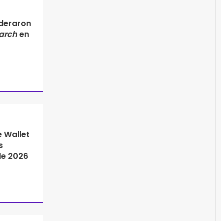
ideraron
arch
en
e Wallet
s
de 2026