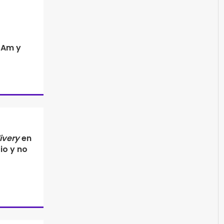
tAm y
ivery
en
io y no