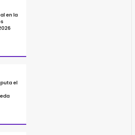
al en la
os
 2026
puta el
ueda