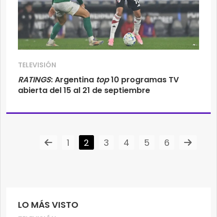
TELEVISIÓN
RATINGS
: Argentina
top
10 programas TV
abierta del 15 al 21 de septiembre
1
2
3
4
5
6
LO MÁS VISTO