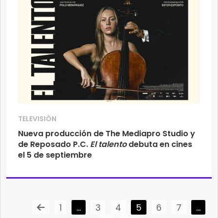
TELEVISIÓN
Nueva producción de The Mediapro Studio y
de Reposado P.C.
El talento
debuta en cines
el 5 de septiembre
1
…
3
4
5
6
7
…