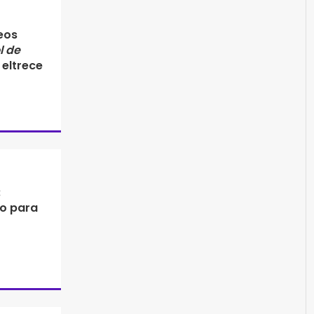
eos
l de
eltrece
:
to para