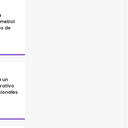
a
nmebol
es de
n un
rativo
sionales