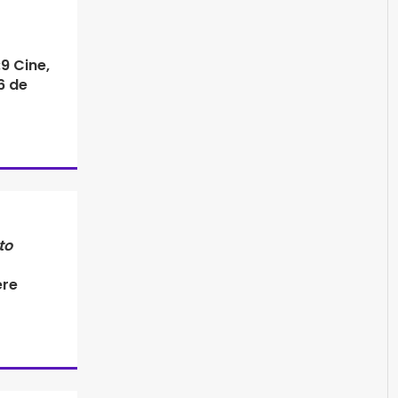
9 Cine,
6 de
to
ere