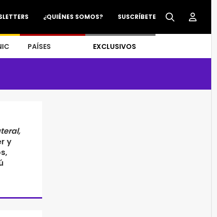
SLETTERS
¿QUIÉNES SOMOS?
SUSCRÍBETE
NIC
PAÍSES
EXCLUSIVOS
eral,
r y
s,
ú