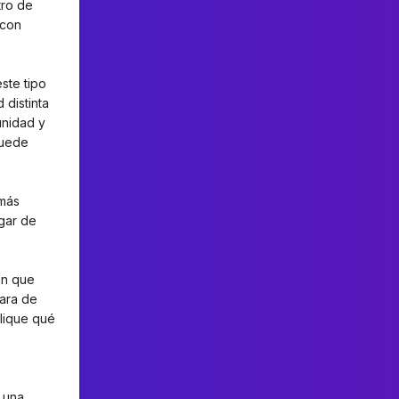
tro de
 con
ste tipo
 distinta
unidad y
puede
 más
ugar de
en que
lara de
plique qué
 una