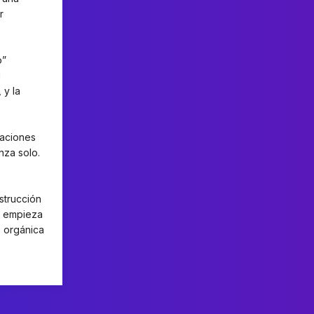
r
o”
u
 y la
saciones
nza solo.
strucción
y empieza
s orgánica