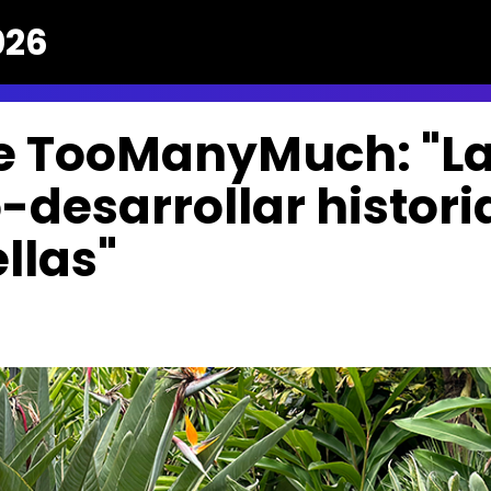
026
de TooManyMuch: "L
desarrollar histori
llas"