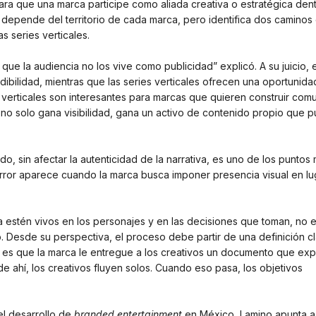
para que una marca participe como aliada creativa o estratégica den
 depende del territorio de cada marca, pero identifica dos caminos
s series verticales.
ue la audiencia no los vive como publicidad” explicó. A su juicio, e
ibilidad, mientras que las series verticales ofrecen una oportunidad
 verticales son interesantes para marcas que quieren construir com
 no solo gana visibilidad, gana un activo de contenido propio que 
o, sin afectar la autenticidad de la narrativa, es uno de los puntos
 error aparece cuando la marca busca imponer presencia visual en l
a estén vivos en los personajes y en las decisiones que toman, no 
. Desde su perspectiva, el proceso debe partir de una definición c
ideal es que la marca le entregue a los creativos un documento que ex
 de ahí, los creativos fluyen solos. Cuando eso pasa, los objetivos
el desarrollo de
branded entertainment
en México, Lamino apunta a