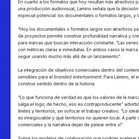
En cuanto a los formatos que hoy resultan más atractivos 
una producción audiovisual, Lamino señala que la decisión
especial potencial: los documentales o formatos largos, y la
“Hoy los documentales o formatos largos son atractivos ya q
de proyectos permite construir profundidad narrativa y cred
para marcas que buscan interacción constante. “Las series
con métricas claras e inmediatas. En ambos casos la marca
seguir usando mucho más allá de un lanzamiento”.
La integración de objetivos comerciales dentro del contenid
sensibles para el
branded entertainment
. Para Lamino, el
construir sentido dentro de la historia.
“Lo que funciona de verdad es que los valores de la marc
salga el logo; de hecho, eso es contraproducente” advirtió
límites y territorios, sin sofocar el trabajo creativo. “Lo 
es innegociable y qué territorios no quieren tocar. A partir
comerciales y la narrativa dejan de pelear entre sí”.
Sobre los modelos de colaboración que podrían acelerar 