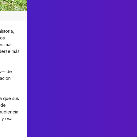
storia,
los
es más
nderse más
es— de
eación
a que sus
 de
audiencia.
a y esa