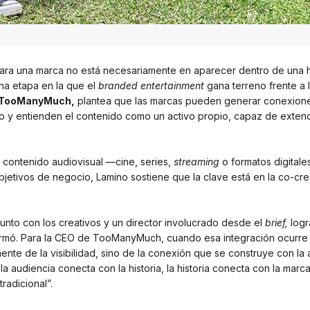
 para una marca no está necesariamente en aparecer dentro de una hi
una etapa en la que el
branded entertainment
gana terreno frente a 
TooManyMuch,
plantea que las marcas pueden generar conexion
vo y entienden el contenido como un activo propio, capaz de exte
contenido audiovisual —cine, series,
streaming
o formatos digital
objetivos de negocio, Lamino sostiene que la clave está en la co-cr
junto con los creativos y un director involucrado desde el
brief,
logr
afirmó. Para la CEO de TooManyMuch, cuando esa integración ocurre
te de la visibilidad, sino de la conexión que se construye con la 
 audiencia conecta con la historia, la historia conecta con la marc
radicional”.