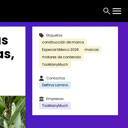
as
Etiquetas
construcción de marca
as,
Especial México 2026
marcas
motores de contenido
TooManyMuch
Contactos
Delfina Lamino
Empresas
TooManyMuch