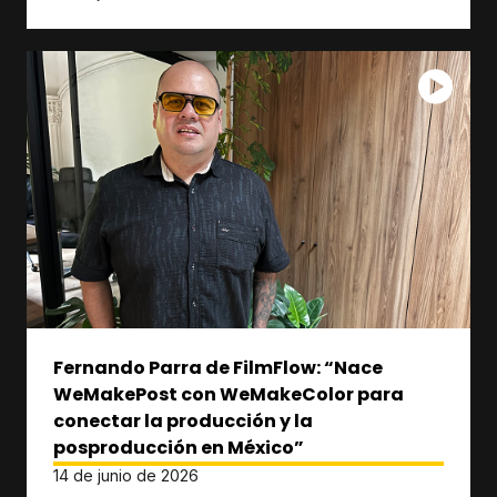
Fernando Parra de FilmFlow: “Nace
WeMakePost con WeMakeColor para
conectar la producción y la
posproducción en México”
14 de junio de 2026