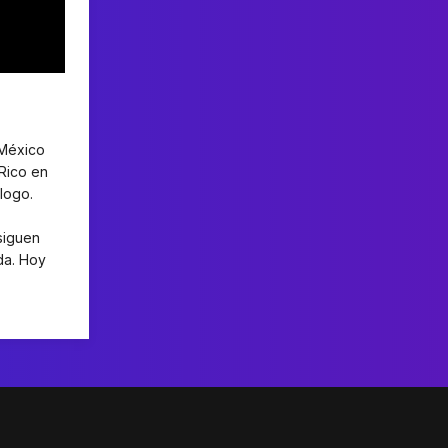
 México
 Rico en
logo.
siguen
da. Hoy