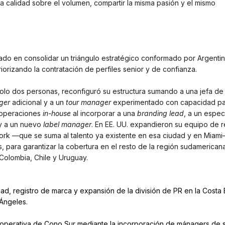
 la calidad sobre el volumen, compartir la misma pasión y el mismo
ado en consolidar un triángulo estratégico conformado por Argentin
orizando la contratación de perfiles senior y de confianza.
solo dos personas, reconfiguró su estructura sumando a una jefa de
ger
adicional y a un
tour manager
experimentado con capacidad pa
 operaciones
in-house
al incorporar a una
branding lead
, a un espec
 y a un nuevo
label manager
. En EE. UU. expandieron su equipo de r
ork —que se suma al talento ya existente en esa ciudad y en Miam
 para garantizar la cobertura en el resto de la región sudamerican
Colombia, Chile y Uruguay.
ad, registro de marca y expansión de la división de PR en la Costa 
 Ángeles.
operativa de Cono Sur mediante la incorporación de mánagers de s