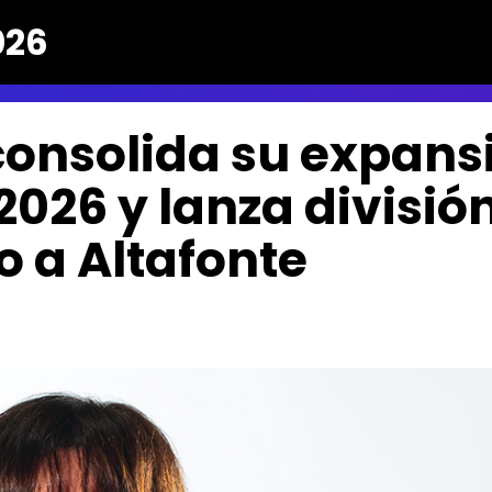
026
consolida su expans
2026 y lanza divisió
o a Altafonte