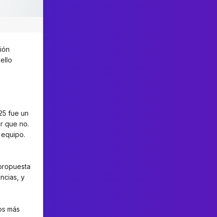
ión
ello
25 fue un
r que no.
 equipo.
 propuesta
encias, y
los más