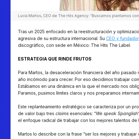
Lucía Martos, CEO de The Hits Agency: "Buscamos plantarnos con 
Tras un 2025 enfocado en la reestructuración y optimizaci
agresiva de su estructura internacional. Su
CEO y fundador
discográfico, con sede en México: The Hits The Label.
ESTRATEGIA QUE RINDE FRUTOS
Para Martos, la desaceleración financiera del año pasado r
año incómodo para crecer. Por eso decidimos trabajar como
Estábamos en una dinámica en la que el mercado nos oblig
Paramos, pusimos límites claros y nos preparamos intername
Este replanteamiento estratégico se caracteriza por un p
de valor bajo tres
claims
esenciales: “
We speak Spanglish
el enfoque radical de trabajar con los mejores talentos de
Martos lo describe con la frase “ser los mejores y trabaja