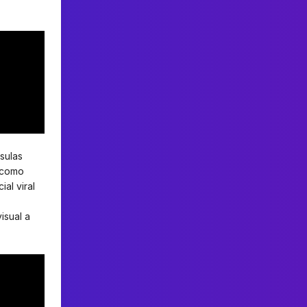
sulas
p como
al viral
visual a