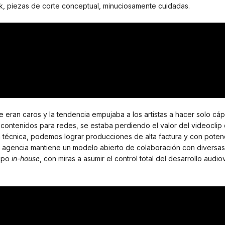
ölk, piezas de corte conceptual, minuciosamente cuidadas.
eran caros y la tendencia empujaba a los artistas a hacer solo cáp
os contenidos para redes, se estaba perdiendo el valor del videocli
n técnica, podemos lograr producciones de alta factura y con potenci
, la agencia mantiene un modelo abierto de colaboración con diversas
ipo
in-house
, con miras a asumir el control total del desarrollo audio