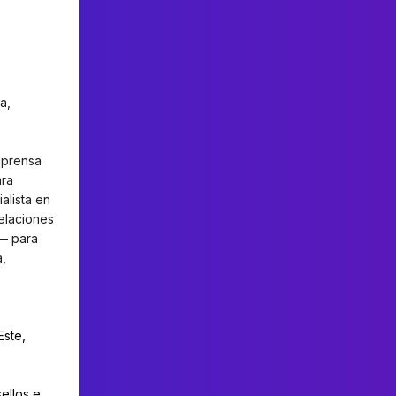
a,
 prensa
ra
ialista en
elaciones
i— para
a,
Este,
ellos e