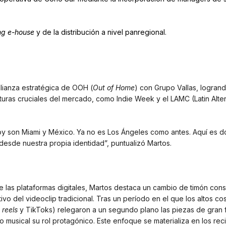
ng e-house
y de la distribución a nivel panregional.
lianza estratégica de OOH (
Out of Home
) con Grupo Vallas, logran
turas cruciales del mercado, como Indie Week y el LAMC (Latin Alte
hoy son Miami y México. Ya no es Los Ángeles como antes. Aquí es 
esde nuestra propia identidad”, puntualizó Martos.
e las plataformas digitales, Martos destaca un cambio de timón con
tivo del videoclip tradicional. Tras un período en el que los altos co
,
reels
y TikToks) relegaron a un segundo plano las piezas de gran 
o musical su rol protagónico. Este enfoque se materializa en los rec