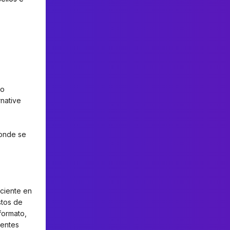
do
rnative
donde se
sciente en
stos de
formato,
ientes