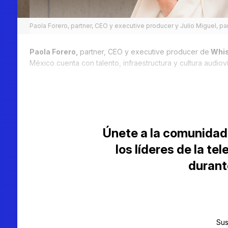
Paola Forero, partner, CEO y executive producer y Julio Miguel, pa
Paola Forero,
partner, CEO y executive producer de
Whisk
México cuenta con talento, infraestructura y cultura audiov
Únete a la comunidad
los líderes de la te
durant
Sus