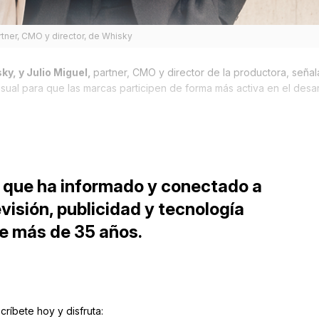
rtner, CMO y director, de Whisky
y, y Julio Miguel,
partner, CMO y director de la productora, seña
isual para que las marcas participen de forma más activa en el desarr
 que ha informado y conectado a
levisión, publicidad y tecnología
e más de 35 años.
críbete hoy y disfruta: