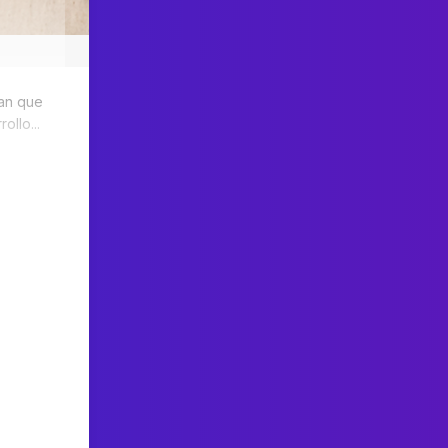
lan que
ollo...