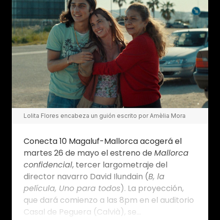
Lolita Flores encabeza un guión escrito por Amèlia Mora
Conecta 10 Magaluf-Mallorca acogerá el
martes 26 de mayo el estreno de
Mallorca
confidencial
, tercer largometraje del
director navarro David Ilundain (
B, la
película, Uno para todos
). La proyección,
que dará comienzo a las 8pm en el auditorio
Casal de Peguera (Calvià), se...