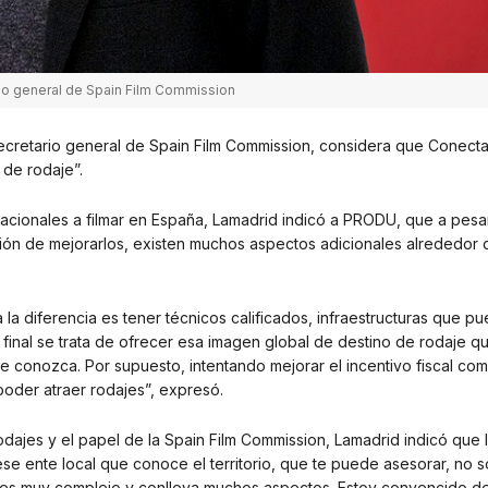
rio general de Spain Film Commission
secretario general de Spain Film Commission, considera que Conecta
 de rodaje”.
nacionales a filmar en España, Lamadrid indicó a PRODU, que a pesa
ención de mejorarlos, existen muchos aspectos adicionales alrededor
 la diferencia es tener técnicos calificados, infraestructuras que p
 final se trata de ofrecer esa imagen global de destino de rodaje q
 conozca. Por supuesto, intentando mejorar el incentivo fiscal com
oder atraer rodajes”, expresó.
 rodajes y el papel de la Spain Film Commission, Lamadrid indicó que 
ese ente local que conoce el territorio, que te puede asesorar, no s
e es muy complejo y conlleva muchos aspectos. Estoy convencido de