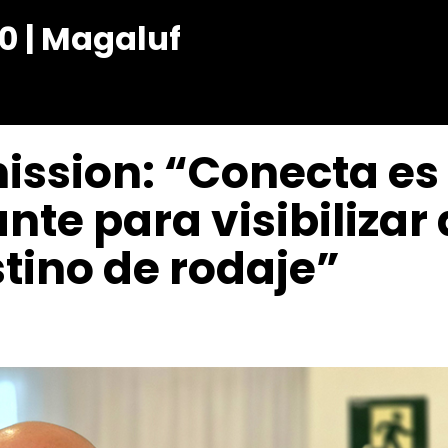
0 | Magaluf
ssion: “Conecta es
te para visibilizar 
ino de rodaje”