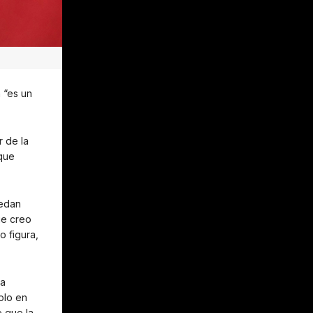
 “es un
r de la
 que
uedan
ue creo
o figura,
la
olo en
 que la