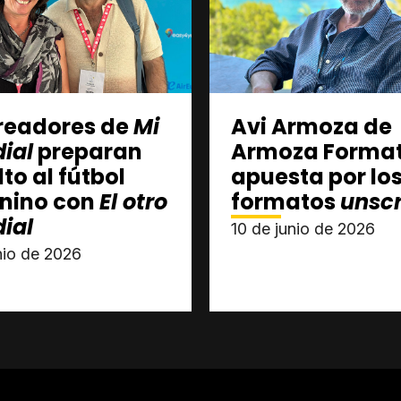
creadores de
Mi
Avi Armoza de
ial
preparan
Armoza Forma
lto al fútbol
apuesta por lo
nino con
El otro
formatos
unscr
ial
10 de junio de 2026
unio de 2026