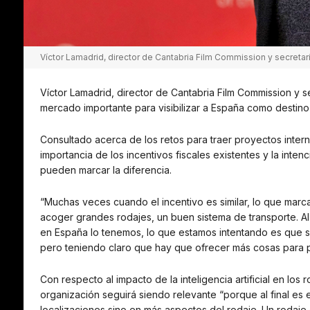
Víctor Lamadrid, director de Cantabria Film Commission y secreta
Víctor Lamadrid, director de Cantabria Film Commission y 
mercado importante para visibilizar a España como destino
Consultado acerca de los retos para traer proyectos inter
importancia de los incentivos fiscales existentes y la int
pueden marcar la diferencia.
“Muchas veces cuando el incentivo es similar, lo que marca
acoger grandes rodajes, un buen sistema de transporte. Al
en España lo tenemos, lo que estamos intentando es que se
pero teniendo claro que hay que ofrecer más cosas para p
Con respecto al impacto de la inteligencia artificial en los
organización seguirá siendo relevante “porque al final es 
localizaciones sino en más aspectos del rodaje. Un rodaj