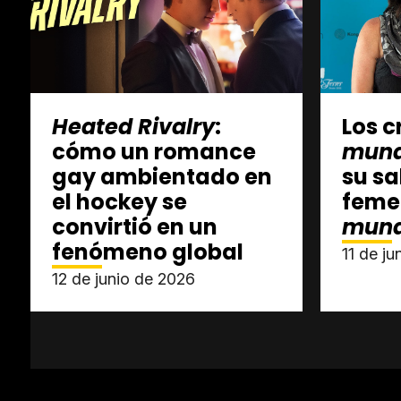
Heated Rivalry
:
Los 
cómo un romance
mund
gay ambientado en
su sa
el hockey se
feme
convirtió en un
mund
fenómeno global
11 de j
12 de junio de 2026