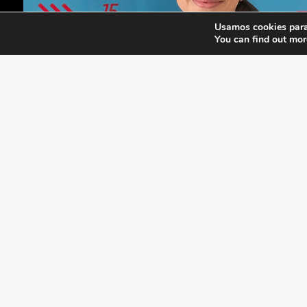
Usamos cookies para 
You can find out mor
Chilena Mazal Producc
presenta su serie
Inten
Conecta
26 de mayo de 2026
La productora chilena Mazal Producciones está
vez Conecta con el apoyo de CinemaChile. Lleg
objetivo de expandir sus horizontes más allá de l