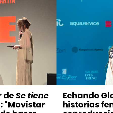
r de
Se tiene
Echando Gl
e
: "Movistar
historias f