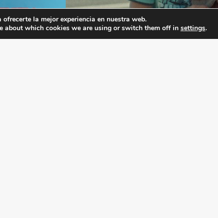
ofrecerte la mejor experiencia en nuestra web.
e about which cookies we are using or switch them off in
settings
.
iones
Filmax estrenará
sas
en
una coproducción
ICAA, Movistar Pl
21 de mayo de 2026
 por primera
Conecta 10 Magaluf-Mallorca acog
a con el
Mallorca confidencial
, tercer larg
as...
la película,...