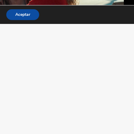
Aceptar
Mallorca confidencial
,
 respaldada por el
us+ y RTVE
erá el martes 26 de mayo el estreno de
ometraje del director navarro David Ilundain (
B,