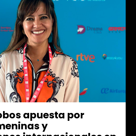
obos apuesta por
emeninas y