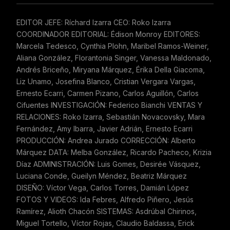
EDITOR JEFE: Ríchard Izarra CEO: Roko Izarra
COORDINADOR EDITORIAL: Édison Monroy EDITORES:
Marcela Tedesco, Cynthia Plohn, Maribel Ramos-Weiner,
Aliana González, Florantonia Singer, Vanessa Maldonado,
Andrés Briceño, Miryana Márquez, Érika Della Giacoma,
Liz Unamo, Josefina Blanco, Cristian Vergara Vargas,
Ernesto Ecarri, Carmen Pizano, Carlos Aguillón, Carlos
Cifuentes INVESTIGACIÓN: Federico Bianchi VENTAS Y
RELACIONES: Roko Izarra, Sebastián Novacovsky, Mara
Fernández, Amy Ibarra, Javier Adrián, Ernesto Ecarri
PRODUCCIÓN: Andrea Jurado CORRECCIÓN: Alberto
Márquez DATA: Melba González, Ricardo Pacheco, Krizia
Díaz ADMINISTRACIÓN: Luis Gomes, Desirée Vásquez,
Luciana Conde, Gueilyn Méndez, Beatriz Márquez
DISEÑO: Víctor Vega, Carlos Torres, Damián López
FOTOS Y VIDEOS: Ida Febres, Alfredo Piñero, Jesús
Ramírez, Alioth Chacón SISTEMAS: Asdrúbal Chirinos,
Miguel Tortello, Víctor Rojas, Claudio Baldassa, Erick