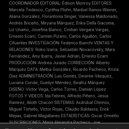
COORDINADOR EDITORIAL: Édison Monroy EDITORES:
Marcela Tedesco, Cynthia Plohn, Maribel Ramos-Weiner,
Aliana González, Florantonia Singer, Vanessa Maldonado,
Andrés Briceño, Miryana Márquez, Érika Della Giacoma,
Liz Unamo, Josefina Blanco, Cristian Vergara Vargas,
Ernesto Ecarri, Carmen Pizano, Carlos Aguillón, Carlos
Cifuentes INVESTIGACIÓN: Federico Bianchi VENTAS Y
RELACIONES: Roko Izarra, Sebastián Novacovsky, Mara
Fernández, Amy Ibarra, Javier Adrián, Ernesto Ecarri
PRODUCCIÓN: Andrea Jurado CORRECCIÓN: Alberto
Márquez DATA: Melba González, Ricardo Pacheco, Krizia
Díaz ADMINISTRACIÓN: Luis Gomes, Desirée Vásquez,
Luciana Conde, Gueilyn Méndez, Beatriz Márquez
DISEÑO: Víctor Vega, Carlos Torres, Damián López
FOTOS Y VIDEOS: Ida Febres, Alfredo Piñero, Jesús
Ramírez, Alioth Chacón SISTEMAS: Asdrúbal Chirinos,
Miguel Tortello, Víctor Rojas, Claudio Baldassa, Erick
Mejias, Gabriel Magallanes ESTADÍSTICAS: Oscar Ormeño
SUSCRIPCIONES: María Alejandra Pacheco, Joe
Justiniano REDES SOCIALES: Maye Albornoz, Érika Díaz,