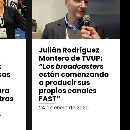
Julián Rodríguez
e
Montero de TVUP:
:
“Los
broadcasters
cas
están comenzando
a producir sus
ara
propios canales
tras
FAST”
24 de enero de 2025
o