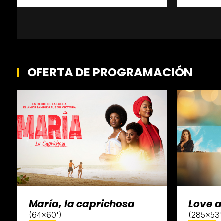
OFERTA DE PROGRAMACIÓN
María, la caprichosa
Love 
(64x60')
(285x53'