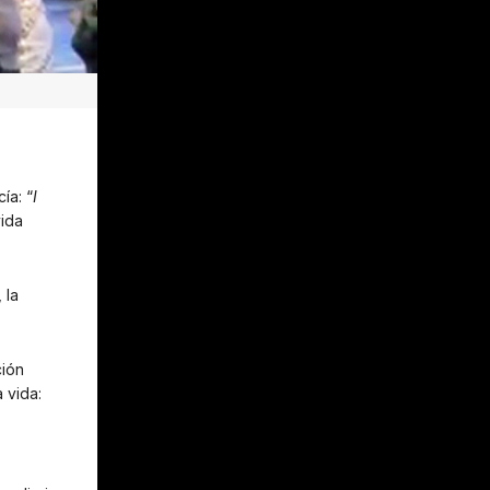
ía: “
I
vida
, la
ción
 vida: