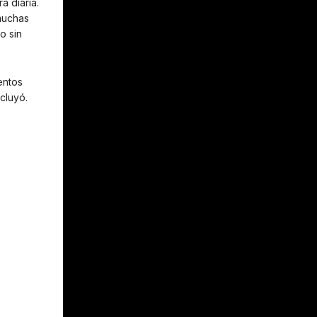
a diaria.
 muchas
o sin
entos
cluyó.