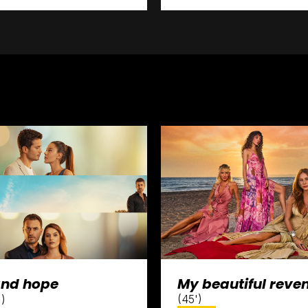
and hope
My beautiful reve
)
(45')