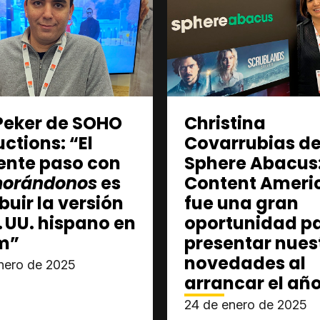
Peker de SOHO
Christina
ctions: “El
Covarrubias d
ente paso con
Sphere Abacus
orándonos
es
Content Ameri
ibuir la versión
fue una gran
. UU. hispano en
oportunidad p
m”
presentar nues
novedades al
nero de 2025
arrancar el añ
24 de enero de 2025