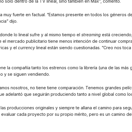
 no solo dentro de la TV lineal, sino también en Max”, comentó.
 muy fuerte en factual. “Estamos presente en todos los géneros d
ia” dijo.
donde lo lineal sufre y al mismo tiempo el
streaming
está creciendo,
 el mercado publicitario tiene menos intención de continuar compr
ricas y el
currency
lineal están siendo cuestionadas. “Creo nos toca
ne la compañía tanto los estrenos como la librería (una de las más
do y se siguen vendiendo.
amamos nosotros, no tiene tiene comparación. Tenemos grandes pelíc
que adelantó que seguirán produciendo tanto a nivel global como loc
las producciones originales y siempre te allana el camino para segu
 evaluar cada proyecto por su propio mérito, pero es un camino del