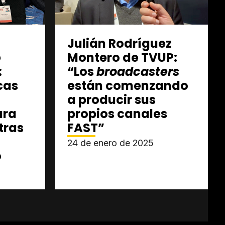
Julián Rodríguez
e
Montero de TVUP:
:
“Los
broadcasters
cas
están comenzando
a producir sus
ara
propios canales
tras
FAST”
24 de enero de 2025
o