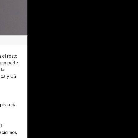
 el resto
rma parte
 la
ica y US
piratería
NT
decidimos