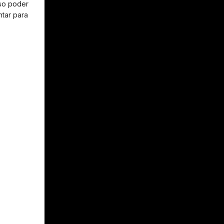
oso poder
ntar para