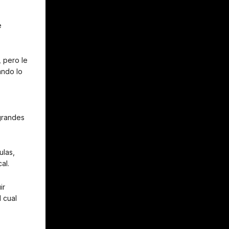
e
 pero le
ando lo
 grandes
ulas,
al.
ir
 cual