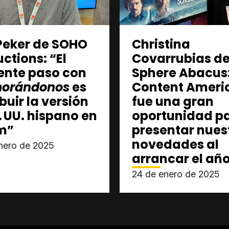
Peker de SOHO
Christina
ctions: “El
Covarrubias d
ente paso con
Sphere Abacus
orándonos
es
Content Ameri
ibuir la versión
fue una gran
. UU. hispano en
oportunidad p
m”
presentar nues
novedades al
nero de 2025
arrancar el añ
24 de enero de 2025