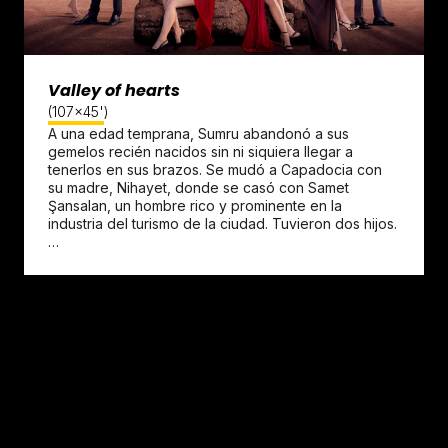
Valley of hearts
(107x45')
A una edad temprana, Sumru abandonó a sus
gemelos recién nacidos sin ni siquiera llegar a
tenerlos en sus brazos. Se mudó a Capadocia con
su madre, Nihayet, donde se casó con Samet
Şansalan, un hombre rico y prominente en la
industria del turismo de la ciudad. Tuvieron dos hijos.
…