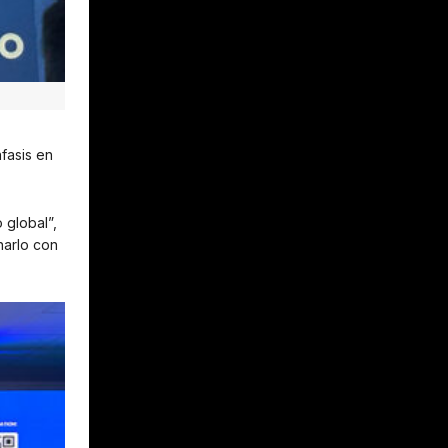
fasis en
 global”,
narlo con