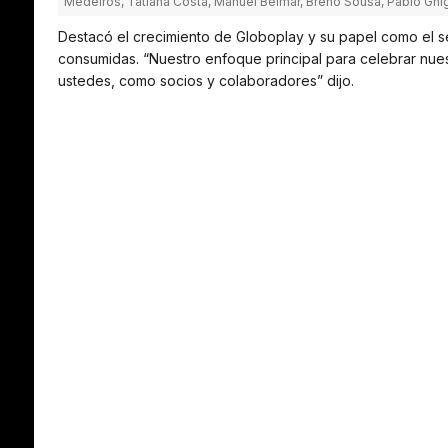
Medeiros, Tatiana Costa, Manuel Belmar, Breno Sousa, Pablo Ghi
Destacó el crecimiento de Globoplay y su papel como el
consumidas. “Nuestro enfoque principal para celebrar nues
ustedes, como socios y colaboradores” dijo.