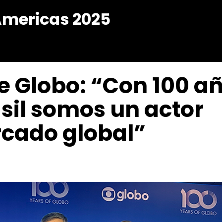
Americas 2025
 Globo: “Con 100 a
asil somos un actor
rcado global”