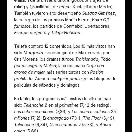
emisión de
Gran Hermano, el ganador
(18,99 de
rating y 1,5 millones de
reach
, Kantar Ibope Media).
También tuvieron alto desempeño
Susana Giménez
,
la entrega de los premios Martín Fierro,
Bake Off
famosos
, los partidos de Conmebol Libertadores,
Escape perfecto
y
Telefe Noticias
.
Telefe compró 12 contenidos. Los 10 más vistos han
sido
Margarita
, serie original de Max creada por
Cris Morena; los dramas turcos
Traicionada, Todo
por mi hogar
y
Melisa
; la colombiana
Café con
aroma de muje
r; más series turcas con
Pasión
prohibida, Amor a cualquier precio
, y los bloques de
películas de sábados y domingos.
En tanto, los programas más vistos de eltrece han
sido
Telenoche 2
en el
primetime
(7,42 de rating),
Los ochos escalones
(7,36) y
Los ocho escalones 25
millones
(7,12);
El encargado
(7,01),
The Floor
(6,49),
Telenoche
(6,34),
Cine shampoo v
(5,73), y
Ahora
caigo
(5,66).