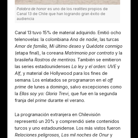
Palabra de honor
es uno de los
realities
propios de
Canal 13 de Chile que han logrando gran éxito de
audiencia
Canal 13 tuvo 15% de material adquirido. Emitió ocho
telenovelas: la colombiana
Ana de nadie
, las turcas
Amor de familia, Mi último deseo
y
Quédate conmigo
(etapa final), la coreana
Matrimonio por contrato
y la
brasileña
Rastros de mentiras
. También se emitieron
las series estadounidenses
La ley y el orden: UVE
y
Alf
, y material de Hollywood para los fines de
semana. Los enlatados se programaron en el
off
prime
de lunes a domingo, salvo excepciones como
la
Ellas soy yo: Gloria Trevi
, que fue en la segunda
franja del
prime
durante el verano.
La programación extranjera en Chilevisión
representó un 20% y comprendió siete contenidos
turcos y uno estadounidense. Los más vistos fueron
Relaciones peligrosas, Las mil noches de Onur
y