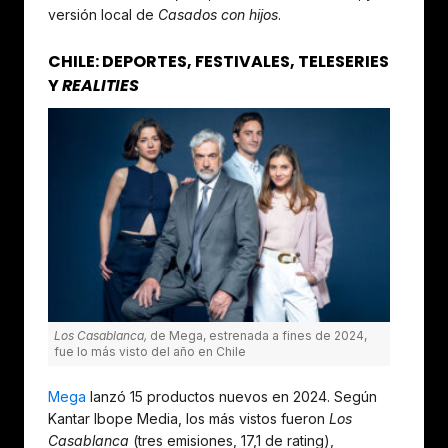
versión local de
Casados con hijos
.
CHILE: DEPORTES, FESTIVALES, TELESERIES
Y
REALITIES
Los Casablanca,
de Mega, estrenada a fines de 2024,
fue lo más visto del año en Chile
Mega
lanzó 15 productos nuevos en 2024. Según
Kantar Ibope Media, los más vistos fueron
Los
Casablanca
(tres emisiones, 17,1 de rating),