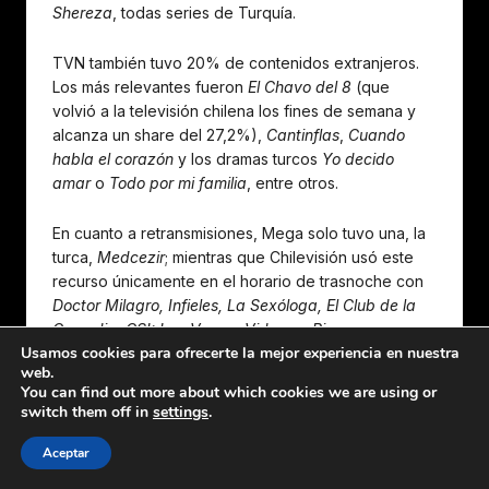
Shereza
, todas series de Turquía.
TVN también tuvo 20% de contenidos extranjeros.
Los más relevantes fueron
El Chavo del 8
(que
volvió a la televisión chilena los fines de semana y
alcanza un share del 27,2%),
Cantinflas
,
Cuando
habla el corazón
y los dramas turcos
Yo decido
amar
o
Todo por mi familia
, entre otros.
En cuanto a retransmisiones, Mega solo tuvo una, la
turca,
Medcezir
; mientras que Chilevisión usó este
recurso únicamente en el horario de trasnoche con
Doctor Milagro, Infieles, La Sexóloga, El Club de la
Comedia, CSI: Las Vegas, Vidas en Riesgo,
Usamos cookies para ofrecerte la mejor experiencia en nuestra
Relaciones Peligrosas, Mujeres de Lujo, Dime con
web.
quién andas, Minas al poder, Teatro en CHV
.
You can find out more about which cookies we are using or
switch them off in
settings
.
Canal 13, en tanto, retransmitió las teleseries chilenas
Papi Ricky
(propia) y
Papá Mono
, además del
Aceptar
clásico navideño
Mi pobre angelito.