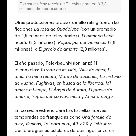
El amor no tiene receta
de Televisa promedió 3,3
millones de espectadores
Otras producciones propias de alto rating fueron las
ficciones
La rosa de Guadalupe
(con un promedio
de 2,5 millones de televidentes),
El amor no tiene
receta
(3,3 millones),
Papás por conveniencia
(2,8
millones), o
El precio de amarte
(2,3 millones).
El año pasado, TelevisaUnivision lanzó 11
telenovelas:
Tu vida es mi vida, Vivir de amor, El
amor no tiene receta, Marea de pasiones, La historia
de Juana, Fugitivas, en busca de la libertad; Mi
amor sin tiempo, El Ángel de Aurora, El precio de
amarte, Papás por conveniencia
y
Amor amargo
.
En comedia estrenó para Las Estrellas nuevas
temporadas de franquicias como
Una familia de
diez, Vecinos, Tal para cual, 40 y 20
y
Está libre
.
Como programas estelares de domingo, lanzó en