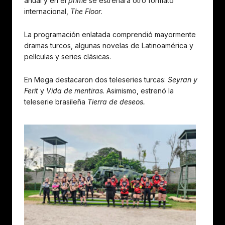
anual y en el
prime
se estrenará otro formato
internacional,
The Floor
.
La programación enlatada comprendió mayormente
dramas turcos, algunas novelas de Latinoamérica y
películas y series clásicas.
En Mega destacaron dos teleseries turcas:
Seyran
y
Ferit
y
Vida de mentiras
. Asimismo, estrenó la
teleserie brasileña
Tierra de deseos.