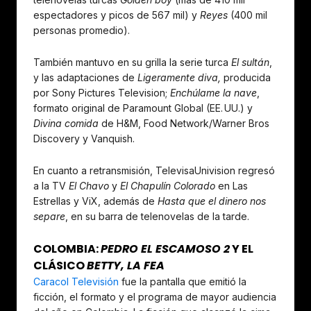
espectadores y picos de 567 mil) y
Reyes
(400 mil
personas promedio).
También mantuvo en su grilla la serie turca
El sultán
,
y las adaptaciones de
Ligeramente diva,
producida
por Sony Pictures Television;
Enchúlame la nave
,
formato original de Paramount Global (EE. UU.) y
Divina comida
de H&M, Food Network/Warner Bros
Discovery y Vanquish.
En cuanto a retransmisión, TelevisaUnivision regresó
a la TV
El Chavo
y
El Chapulín Colorado
en Las
Estrellas y ViX, además de
Hasta que el dinero nos
separe
, en su barra de telenovelas de la tarde.
COLOMBIA:
PEDRO EL ESCAMOSO 2
Y EL
CLÁSICO
BETTY, LA FEA
Caracol Televisión
fue la pantalla que emitió la
ficción, el formato y el programa de mayor audiencia