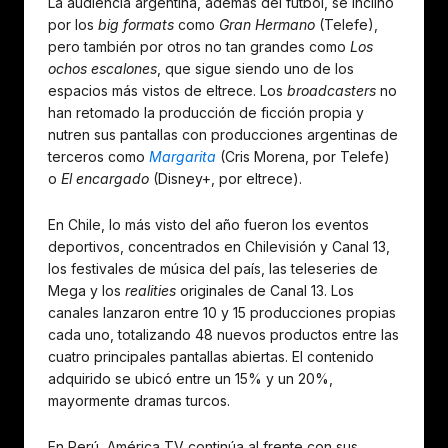
La audiencia argentina, además del fútbol, se inclinó
por los
big formats
como
Gran Hermano
(Telefe),
pero también por otros no tan grandes como
Los
ochos escalones
, que sigue siendo uno de los
espacios más vistos de eltrece. Los
broadcasters
no
han retomado la producción de ficción propia y
nutren sus pantallas con producciones argentinas de
terceros como
Margarita
(Cris Morena, por Telefe)
o
El encargado
(Disney+, por eltrece).
En Chile, lo más visto del año fueron los eventos
deportivos, concentrados en Chilevisión y Canal 13,
los festivales de música del país, las teleseries de
Mega y los
realities
originales de Canal 13. Los
canales lanzaron entre 10 y 15 producciones propias
cada uno, totalizando 48 nuevos productos entre las
cuatro principales pantallas abiertas. El contenido
adquirido se ubicó entre un 15% y un 20%,
mayormente dramas turcos.
En Perú, América TV continúa al frente con sus