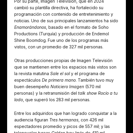
Por su parte, Imagen Televisión, que en 2024
cambió su plantilla directiva, ha fortalecido su
programación con contenido de entretenimiento y
noticias. Uno de sus principales lanzamientos ha sido
Enamorándonos
, basado en el formato de Soho
Productions (Turquía) y producción de Endemol
Shine Boomdog. Fue uno de los programas más
vistos, con un promedio de 327 mil personas.
Otras producciones propias de Imagen Televisión
que se mantienen entre los espacios más vistos son
la revista matutina
Sale el sol
y el programa de
espectáculos
De primera mano
. También tuvo muy
buen desempeño
Noticiero Imagen
(570 mil
personas) y la retransmisión del
talk show Rocío a tu
lado
, que superó los 283 mil personas.
Entre los adquiridos que han logrado conquistar a la
audiencia figuran
Tres hermanas
, con 426 mil
espectadores promedio y picos de 557 mil; y las
telenovelas turcas
Golden boy
(más de 410 mil