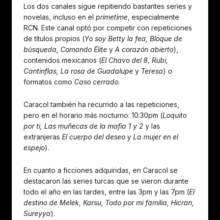
Los dos canales sigue repitiendo bastantes series y
novelas, incluso en el
primetime
, especialmente
RCN. Este canal optó por competir con repeticiones
de títulos propios (
Yo soy Betty la fea, Bloque de
búsqueda, Comando Élite
y
A corazón abierto
),
contenidos mexicanos (
El Chavo del 8, Rubí,
Cantinflas, La rosa de Guadalupe
y
Teresa
) o
formatos como
Caso cerrado
.
Caracol también ha recurrido a las repeticiones,
pero en el horario más nocturno: 10:30pm (
Loquito
por ti, Las muñecas de la mafia 1 y 2
y las
extranjeras
El cuerpo del deseo
y
La mujer en el
espejo
).
En cuanto a ficciones adquiridas, en Caracol se
destacaron las series turcas que se vieron durante
todo el año en las tardes, entre las 3pm y las 7pm (
El
destino de Melek, Karsu, Todo por mi familia, Hicran,
Sureyya
).