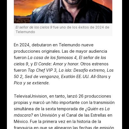
El señor de los cielos 9
fue uno de los éxitos de 2024 de
Telemundo
En 2024, debutaron en Telemundo nueve
producciones originales. Las de mayor audiencia
fueron
La casa de los famosos 4, El señor de los
cielos 9
, y
El Conde: Amor y honor
. Otros estrenos
fueron
Top Chef VIP 3, La isla: Desafío extremo, Los
50 2, Sed de venganza, Exatlón EE. UU. All-Stars
y
Pica y se extiende
.
TelevisaUnivision, en tanto, lanzó 26 producciones
propias y marcó un hito importante con la transmisión
simultánea de la sexta temporada de
¿Quién es La
máscara?
en Univisión y el Canal de las Estrellas en
México. Fue la primera vez en la historia de la
franquicia en que se alinearon las fechas de emisión