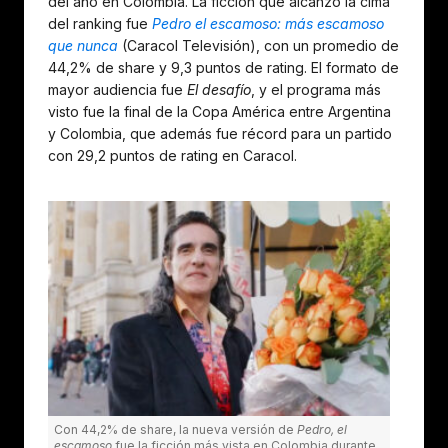
del año en Colombia. La ficción que alcanzó la cima
del ranking fue
Pedro el escamoso: más escamoso
que nunca
(Caracol Televisión), con un promedio de
44,2% de share y 9,3 puntos de rating. El formato de
mayor audiencia fue
El desafío
, y el programa más
visto fue la final de la Copa América entre Argentina
y Colombia, que además fue récord para un partido
con 29,2 puntos de rating en Caracol.
Con 44,2% de share, la nueva versión de
Pedro, el
escamoso
fue la ficción más vista en Colombia durante