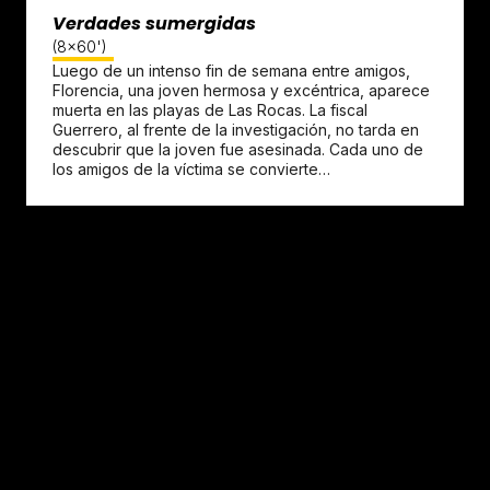
Verdades sumergidas
(8x60')
Luego de un intenso fin de semana entre amigos,
Florencia, una joven hermosa y excéntrica, aparece
muerta en las playas de Las Rocas. La fiscal
Guerrero, al frente de la investigación, no tarda en
descubrir que la joven fue asesinada. Cada uno de
los amigos de la víctima se convierte…