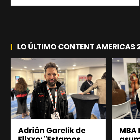
LO ÚLTIMO CONTENT AMERICAS 
Adrián Garelik de
MBA 
Fllxxo: "Estamos
asu