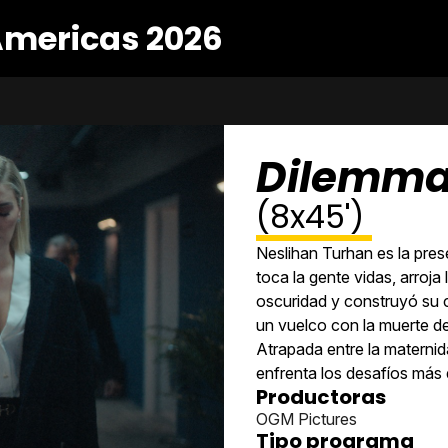
Americas 2026
Dilemm
(8x45')
Neslihan Turhan es la pres
toca la gente vidas, arroja
oscuridad y construyó su ca
un vuelco con la muerte de 
Atrapada entre la maternida
enfrenta los desafíos más 
Productoras
OGM Pictures
Tipo programa