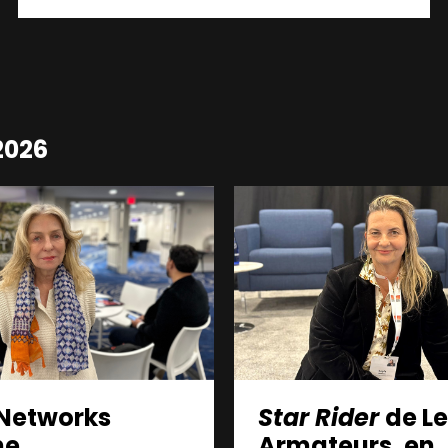
2026
Networks
Star Rider
de L
me
Armateurs, en