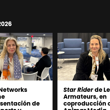
2026
Networks
Star Rider
de L
me
Armateurs, en
esentación de
coproducción 