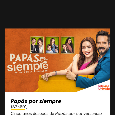
Papás por siempre
(82x60')
Cinco años después de
Papás por conveniencia
,