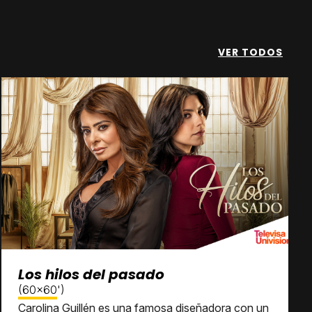
VER TODOS
Los hilos del pasado
(60x60')
Carolina Guillén es una famosa diseñadora con un