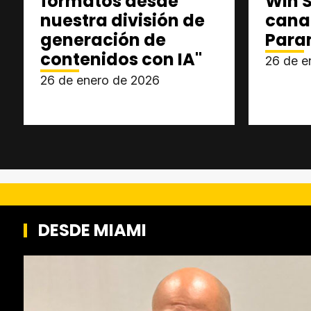
formatos desde
Win S
nuestra división de
cana
generación de
Para
contenidos con IA"
26 de e
26 de enero de 2026
DESDE MIAMI