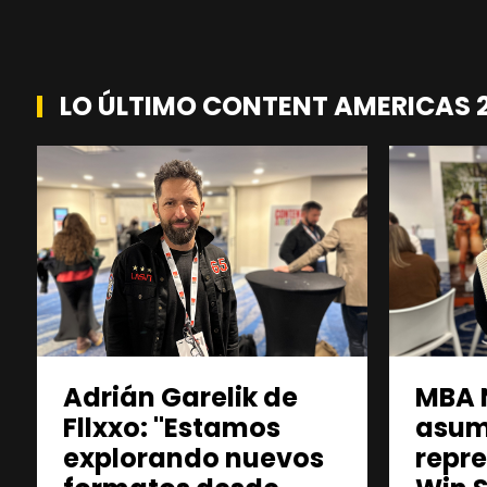
LO ÚLTIMO CONTENT AMERICAS 
Adrián Garelik de
MBA 
Fllxxo: "Estamos
asu
explorando nuevos
repr