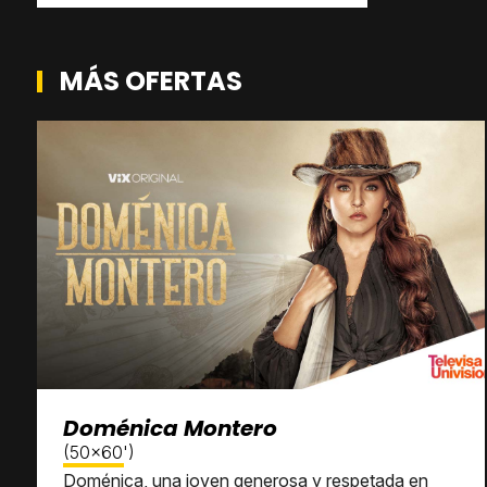
MÁS OFERTAS
Doménica Montero
(50x60')
Doménica, una joven generosa y respetada en