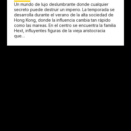
Un mundo de lujo deslumbrante donde cualquier
secreto puede destruir un imperio. La temporada se
desarrolla durante el verano de la alta sociedad de
Hong Kong, donde la influencia cambia tan rápido
como las mareas. En el centro se encuentra la familia
Hext, influyentes figuras de la vieja aristocracia
que…