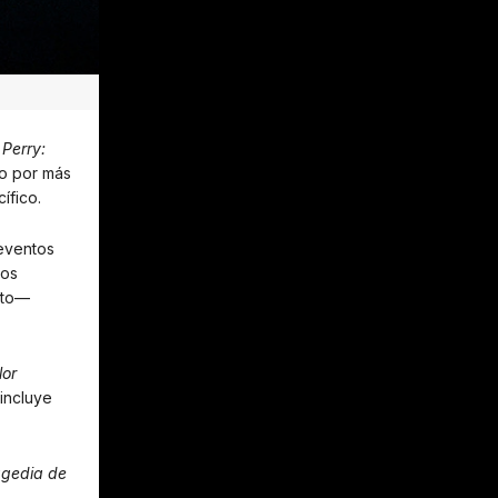
Perry:
do por más
ífico.
 eventos
Los
sto—
lor
incluye
agedia de