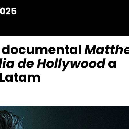
025
el documental
Matth
dia de Hollywood
a
 Latam