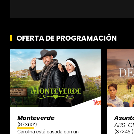
OFERTA DE PROGRAMACIÓN
Monteverde
Asunto
ABS-C
(87x60')
Carolina está casada con un
(37x45')