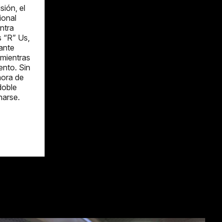
ión, el
ional
ntra
s “R” Us,
ante
 mientras
ento. Sin
ora de
doble
narse.