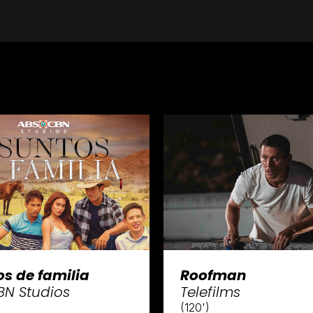
s de familia
Roofman
BN Studios
Telefilms
(120')