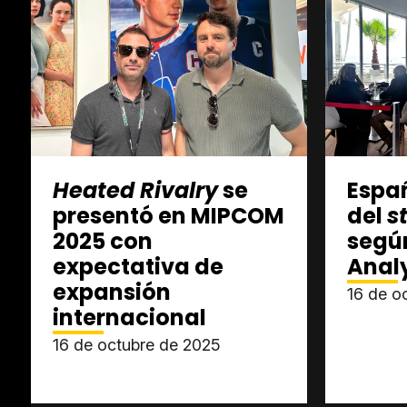
Heated Rivalry
se
Españ
presentó en MIPCOM
del
s
2025 con
según
expectativa de
Analy
expansión
16 de o
internacional
16 de octubre de 2025