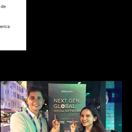
 de
erica