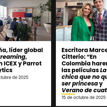
a, líder global
Escritora Marc
treaming
,
Citterio: “En
 ICEX y Parrot
Colombia har
tics
las películas
La
chica que no q
ctubre de 2025
ser princesa
y
Verano de cuat
15 de octubre de 2025