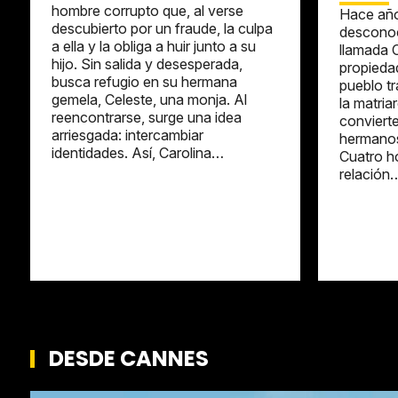
hombre corrupto que, al verse
Hace año
descubierto por un fraude, la culpa
desconoc
a ella y la obliga a huir junto a su
llamada 
hijo. Sin salida y desesperada,
propiedad
busca refugio en su hermana
pueblo tr
gemela, Celeste, una monja. Al
la matria
reencontrarse, surge una idea
convierte
arriesgada: intercambiar
hermanos
identidades. Así, Carolina…
Cuatro h
relación
DESDE CANNES