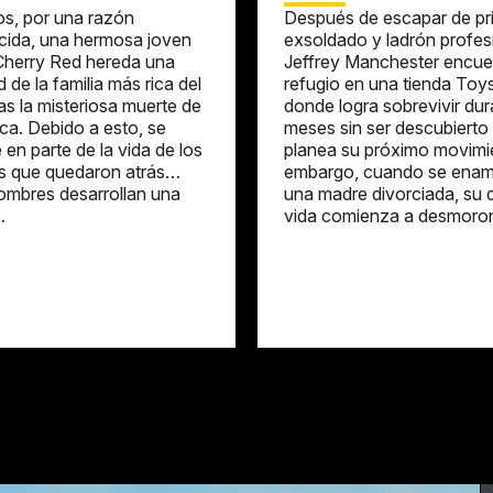
s, por una razón
Después de escapar de pris
ida, una hermosa joven
exsoldado y ladrón profes
Cherry Red hereda una
Jeffrey Manchester encue
 de la familia más rica del
refugio en una tienda Toy
as la misteriosa muerte de
donde logra sobrevivir dur
rca. Debido a esto, se
meses sin ser descubierto
 en parte de la vida de los
planea su próximo movimi
 que quedaron atrás…
embargo, cuando se enam
ombres desarrollan una
una madre divorciada, su 
…
vida comienza a desmoro