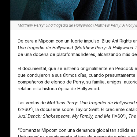
Matthew Perry: Una tragedia de Hollywood
(
Matthew Perry: A Holly
De cara a Mipcom con un fuerte impulso, Blue Ant Rights 
Una tragedia de Hollywood
(
Matthew Perry: A Hollywood 
de una docena de plataformas líderes, alcanzando más de 5
El documental, que se estrenó originalmente en Peacock en
que condujeron a sus últimos días, cuando presuntamente 
compañeros de elenco de Perry, su familia, amigos, autori
relatan esta historia épica de Hollywood.
Las ventas de
Matthew Perry: Una tragedia de Hollywood
s
(2×60’), la docuserie sobre Taylor Swift. El creciente ca
Judi Dench: Shakespeare, My Family, and Me
(1×60’),
The 
“Comenzar Mipcom con una demanda global tan sólida es u
Hollywood
es exactamente el tipo de narración audaz y r