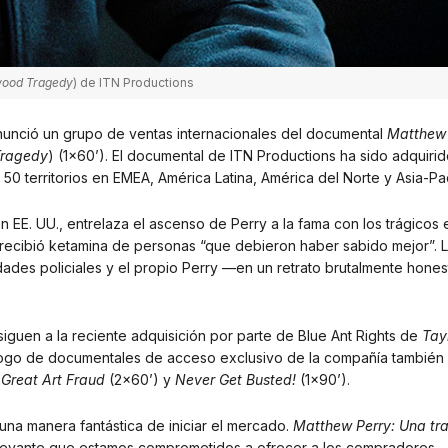
wood Tragedy
) de ITN Productions
anunció un grupo de ventas internacionales del documental
Matthew 
Tragedy
) (1×60’). El documental de ITN Productions ha sido adquiri
0 territorios en EMEA, América Latina, América del Norte y Asia-Pac
 EE. UU., entrelaza el ascenso de Perry a la fama con los trágicos
recibió ketamina de personas “que debieron haber sabido mejor”. 
dades policiales y el propio Perry —en un retrato brutalmente hone
iguen a la reciente adquisición por parte de Blue Ant Rights de
Tay
tálogo de documentales de acceso exclusivo de la compañía también 
Great Art Fraud
(2×60’) y
Never Get Busted!
(1×90’).
na manera fantástica de iniciar el mercado.
Matthew Perry: Una tr
elevante que estamos comprometidos a ofrecer a los compradores