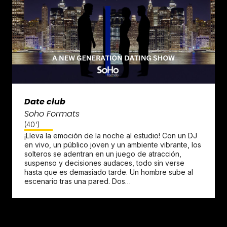
Date club
Soho Formats
(40')
¡Lleva la emoción de la noche al estudio! Con un DJ
en vivo, un público joven y un ambiente vibrante, los
solteros se adentran en un juego de atracción,
suspenso y decisiones audaces, todo sin verse
hasta que es demasiado tarde. Un hombre sube al
escenario tras una pared. Dos…