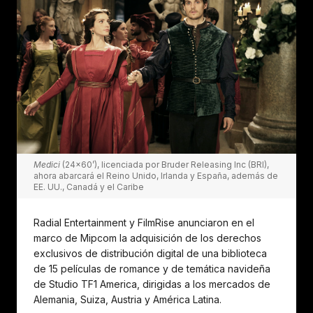
Medici
(24x60’),
licenciada por Bruder Releasing Inc (BRI),
ahora abarcará el Reino Unido, Irlanda y España, además de
EE. UU., Canadá y el Caribe
Radial Entertainment y FilmRise anunciaron en el
marco de Mipcom la adquisición de los derechos
exclusivos de distribución digital de una biblioteca
de 15 películas de romance y de temática navideña
de Studio TF1 America, dirigidas a los mercados de
Alemania, Suiza, Austria y América Latina.