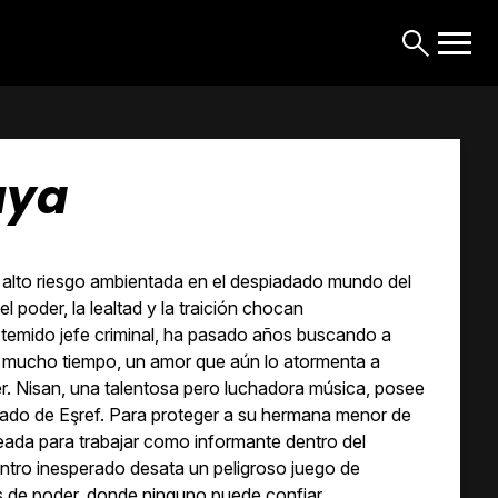
uya
e alto riesgo ambientada en el despiadado mundo del
 poder, la lealtad y la traición chocan
 temido jefe criminal, ha pasado años buscando a
 mucho tiempo, un amor que aún lo atormenta a
r. Nisan, una talentosa pero luchadora música, posee
asado de Eşref. Para proteger a su hermana menor de
jeada para trabajar como informante dentro del
ntro inesperado desata un peligroso juego de
s de poder, donde ninguno puede confiar