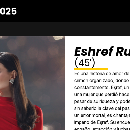
025
Eshref R
(45')
Es una historia de amor d
crimen organizado, donde el
constantemente. Eşref, un
una mujer que perdió hace
pesar de su riqueza y pode
sin saberlo la clave del p
un error mortal, es chanta
imperio de Eşref. Su encue
engaño, atracción y lucha