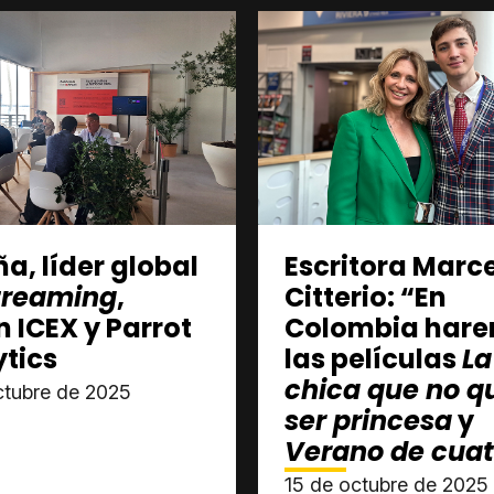
a, líder global
Escritora Marc
treaming
,
Citterio: “En
 ICEX y Parrot
Colombia har
tics
las películas
La
chica que no q
ctubre de 2025
ser princesa
y
Verano de cuat
15 de octubre de 2025