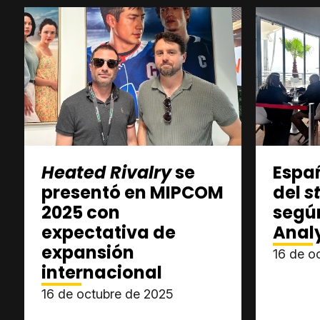
Heated Rivalry
se
Españ
presentó en MIPCOM
del
s
2025 con
según
expectativa de
Analy
expansión
16 de o
internacional
16 de octubre de 2025