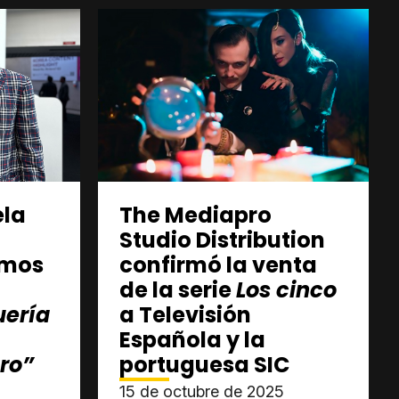
ela
The Mediapro
Studio Distribution
emos
confirmó la venta
de la serie
Los cinco
uería
a Televisión
Española y la
ro”
portuguesa SIC
15 de octubre de 2025