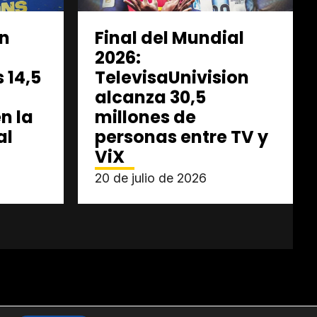
un
Final del Mundial
2026:
s 14,5
TelevisaUnivision
alcanza 30,5
n la
millones de
al
personas entre TV y
ViX
20 de julio de 2026