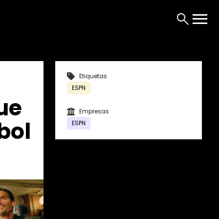
Etiquetas
ESPN
ue
Empresas
bol
ESPN