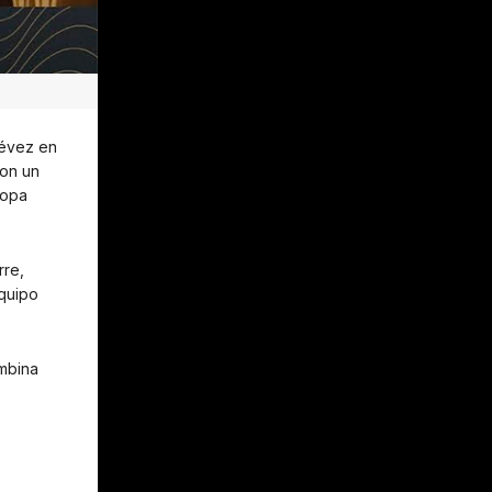
Tévez en
Con un
Copa
rre,
equipo
ombina