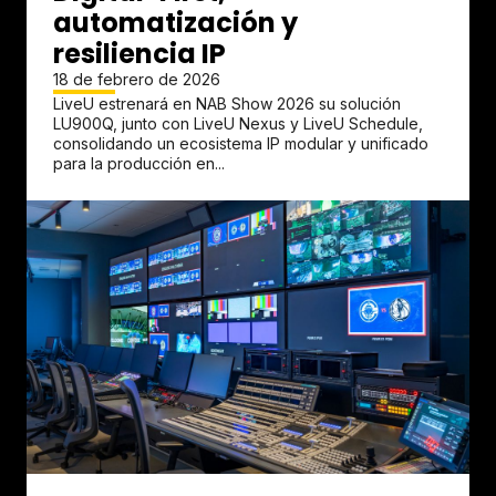
automatización y
resiliencia IP
18 de febrero de 2026
LiveU estrenará en NAB Show 2026 su solución
LU900Q, junto con LiveU Nexus y LiveU Schedule,
consolidando un ecosistema IP modular y unificado
para la producción en...