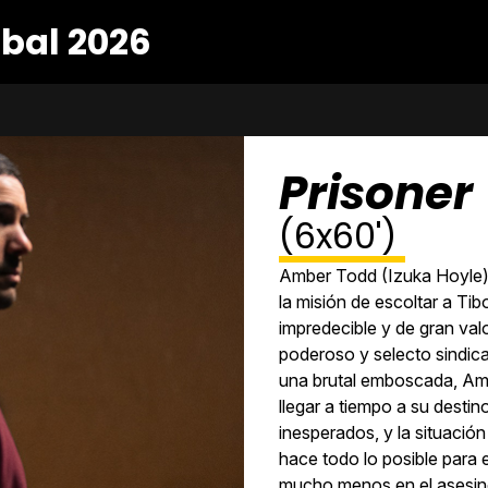
bal 2026
Prisoner
(6x60')
Amber Todd (Izuka Hoyle), 
la misión de escoltar a Tib
impredecible y de gran valo
poderoso y selecto sindic
una brutal emboscada, Amb
llegar a tiempo a su destino
inesperados, y la situación
hace todo lo posible para 
mucho menos en el asesino