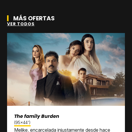
MÁS OFERTAS
VER TODOS
The family Burden
(95x44')
Melike, encarcelada injustamente desde hace