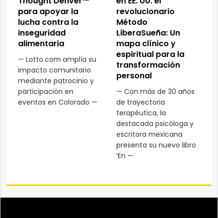
Thought Denver™
en EE. UU. el
para apoyar la
revolucionario
lucha contra la
Método
inseguridad
LiberaSueña: Un
alimentaria
mapa clínico y
espiritual para la
— Lotto.com amplía su
transformación
impacto comunitario
personal
mediante patrocinio y
participación en
— Con más de 30 años
eventos en Colorado —
de trayectoria
terapéutica, la
destacada psicóloga y
escritora mexicana
presenta su nuevo libro
‘En —