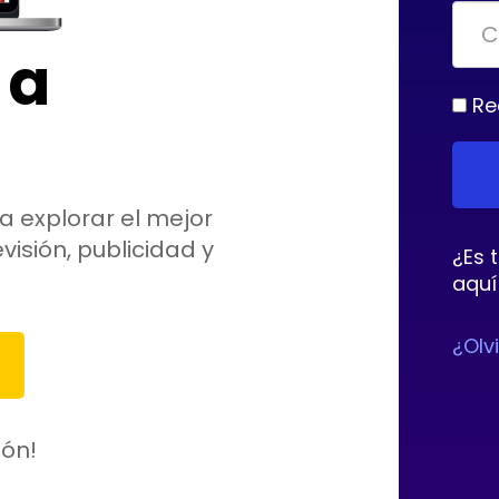
 a
Re
a explorar el mejor
visión, publicidad y
¿Es 
aquí
¿Olv
ión!