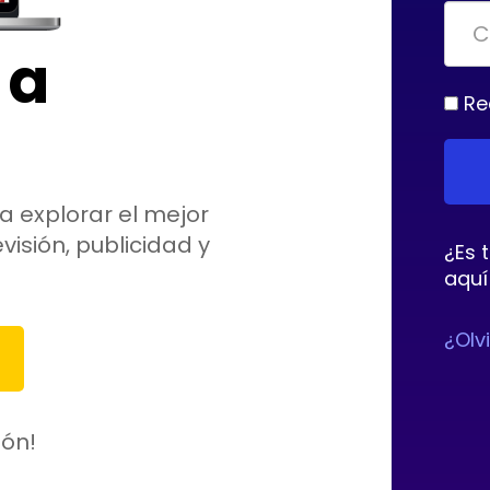
 a
Re
a explorar el mejor
visión, publicidad y
¿Es 
aquí
¿Olv
ión!