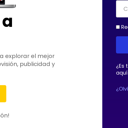
 a
Re
a explorar el mejor
visión, publicidad y
¿Es 
aquí
¿Olv
ión!