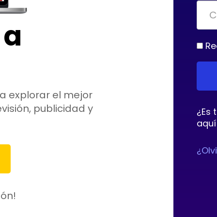
 a
Re
a explorar el mejor
visión, publicidad y
¿Es 
aquí
¿Olv
ión!