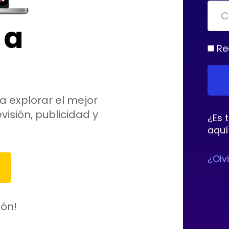
 a
Re
a explorar el mejor
visión, publicidad y
¿Es 
aquí
¿Olv
ión!