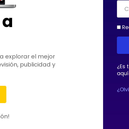
 a
Re
a explorar el mejor
visión, publicidad y
¿Es 
aquí
¿Olv
ión!