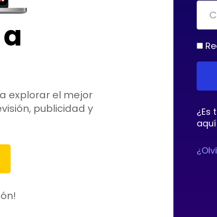
 a
Re
a explorar el mejor
visión, publicidad y
¿Es 
aquí
¿Olv
ión!