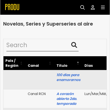
Novelas, Series y Superseries al aire
País /
Región
Canal
Titulo
Días
100 días para
enamorarnos
Canal RCN
A corazón
Lun/Mar/Mié/J
abierto
2da.
temporada