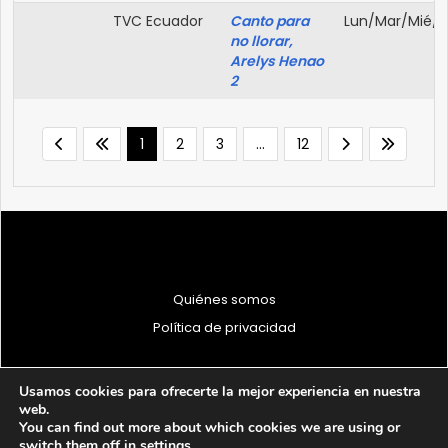
TVC Ecuador
Canto para
Lun/Mar/Mié/J
no llorar,
Arelys Henao
2
1
2
3
…
12
Quiénes somos
Política de privacidad
Usamos cookies para ofrecerte la mejor experiencia en nuestra
web.
You can find out more about which cookies we are using or
© 1997 - 2026 PRODU - Todos los derechos reservados
switch them off in
settings
.