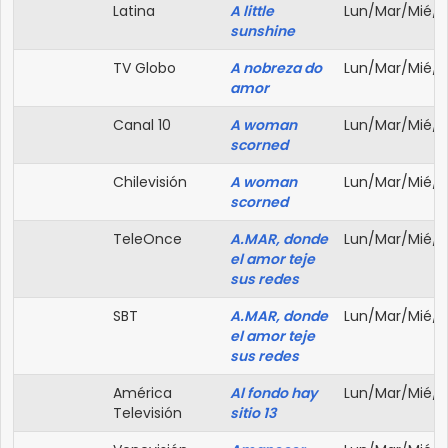
Latina
A little
Lun/Mar/Mié/J
sunshine
TV Globo
A nobreza do
Lun/Mar/Mié/J
amor
Canal 10
A woman
Lun/Mar/Mié/J
scorned
Chilevisión
A woman
Lun/Mar/Mié/J
scorned
TeleOnce
A.MAR, donde
Lun/Mar/Mié/J
el amor teje
sus redes
SBT
A.MAR, donde
Lun/Mar/Mié/J
el amor teje
sus redes
América
Al fondo hay
Lun/Mar/Mié/J
Televisión
sitio 13