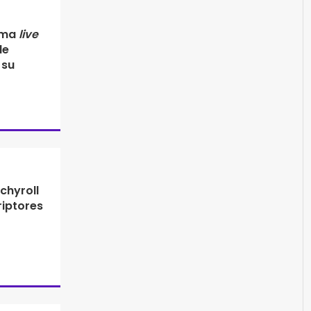
rama
live
de
 su
chyroll
riptores