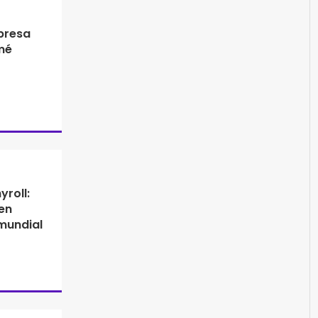
presa
mé
roll:
en
 mundial