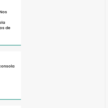
 Nos
e
ola
os de
consola