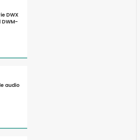
rie DWX
al DWM-
de audio