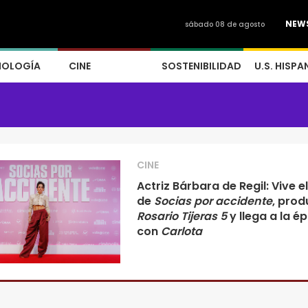
NEW
sábado 08 de agosto
NOLOGÍA
CINE
SOSTENIBILIDAD
U.S. HISPA
CINE
Actriz Bárbara de Regil: Vive el
de
Socias por accidente
, prod
Rosario Tijeras 5
y llega a la é
con
Carlota