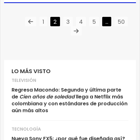
1
2
3
4
5
…
50
LO MÁS VISTO
TELEVISIÓN
Regresa Macondo: Segunda y última parte
de
Cien años de soledad
llega a Netflix más
colombiana y con estándares de producción
aún más altos
TECNOLOGÍA
Nueva Sony FX5: ¿por qué fue diseñada así?