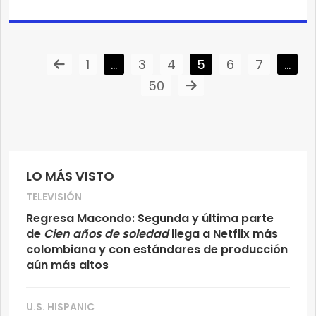
1
…
3
4
5
6
7
…
50
LO MÁS VISTO
TELEVISIÓN
Regresa Macondo: Segunda y última parte
de
Cien años de soledad
llega a Netflix más
colombiana y con estándares de producción
aún más altos
U.S. HISPANIC