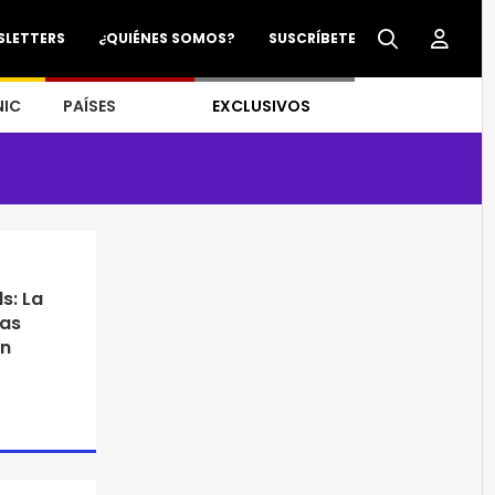
SLETTERS
¿QUIÉNES SOMOS?
SUSCRÍBETE
NIC
PAÍSES
EXCLUSIVOS
s: La
las
en