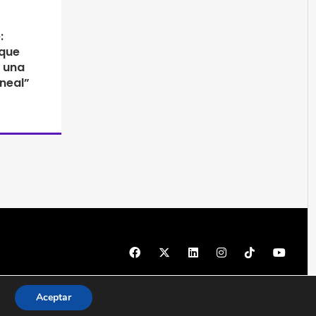
:
 que
n una
ineal”
© 1997 - 2026 PRODU - Todos los derechos reservados
Aceptar