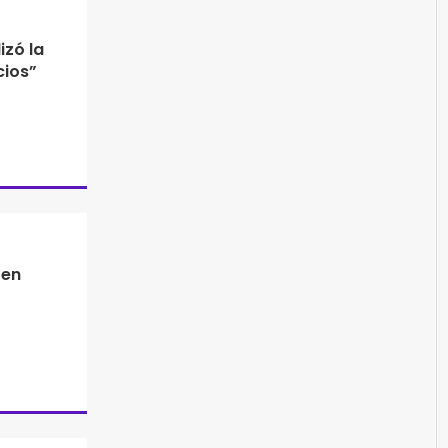
izó la
cios”
 en