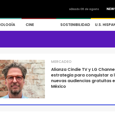
NEW
sábado 08 de agosto
NOLOGÍA
CINE
SOSTENIBILIDAD
U.S. HISPA
MERCADEO
Alianza Cindie TV y LG Channel
estrategia para conquistar a 
nuevas audiencias gratuitas 
México