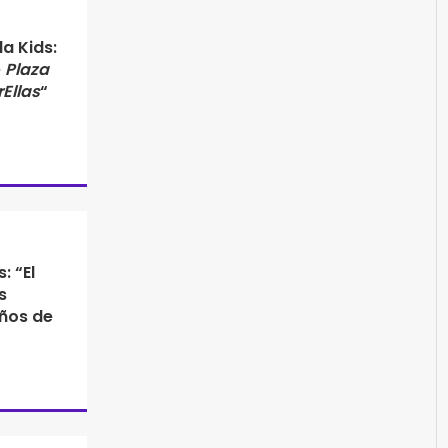
a Kids:
e
Plaza
Ellas
“
: “El
s
años de