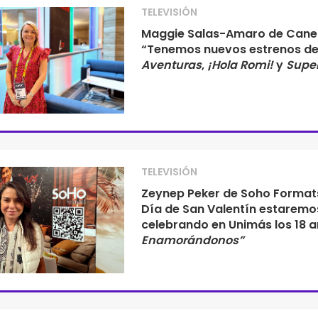
TELEVISIÓN
Maggie Salas-Amaro de Canel
“Tenemos nuevos estrenos d
Aventuras
,
¡Hola Romi!
y
Super
TELEVISIÓN
Zeynep Peker de Soho Formats
Día de San Valentín estaremo
celebrando en Unimás los 18 
Enamorándonos”