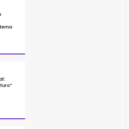
h
stema
l:
turo”