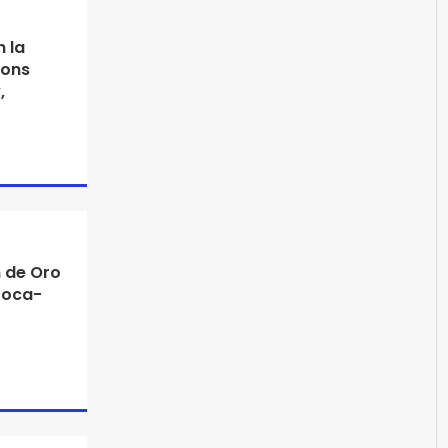
 la
ions
,
n de Oro
Coca-