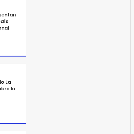
sentan
país
onal
io La
bre la